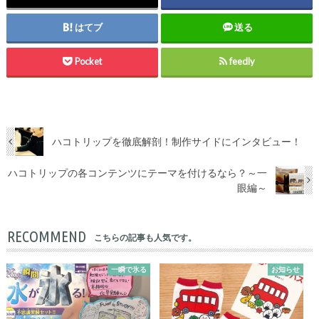
はてブ
送る
Pocket
feedly
ハコトリップを徹底解剖！制作サイドにインタビュー！
ハコトリップの各コンテンツにテーマを付けるなら？～一
眼編～
RECOMMEND
こちらの記事も人気です。
一瞬で氷る
お知らせ