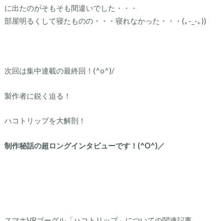
に出たのがそもそも間違いでした・・・
部屋明るくして寝たものの・・・寝れなかった・・・(｡-_-｡))
次回は集中連載の最終回！(^o^)/
製作者に鋭く迫る！
ハコトリップを大解剖！
制作秘話の超ロングインタビューです！(^O^)／
スマホVRゴーグル「ハコトリップ」についての関連記事