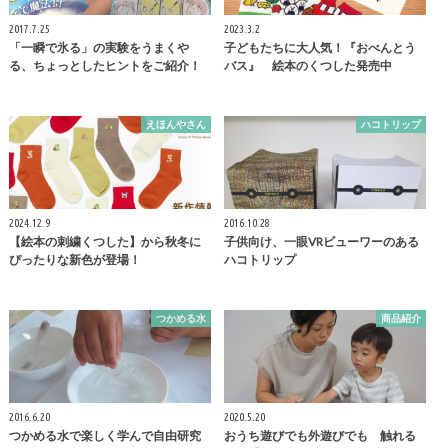
2017.7.25
2023.3.2
「一瞬で氷る」の実験をうまくや
子どもたちに大人気！『おべんとう
る、ちょっとしたヒントをご紹介！
バス』 絵本のくつした発売中
えほんやさん
ハコトリップ
2024.12.9
2016.10.28
【絵本の刺繍くつした】から秋冬に
子供向け、一眼VRビューワーのある
ぴったりな新色が登場！
ハコトリップ
つかめる水
商品紹介
2016.6.20
2020.5.20
つかめる水で楽しく学んで自由研究
おうち遊びでも外遊びでも 触れる