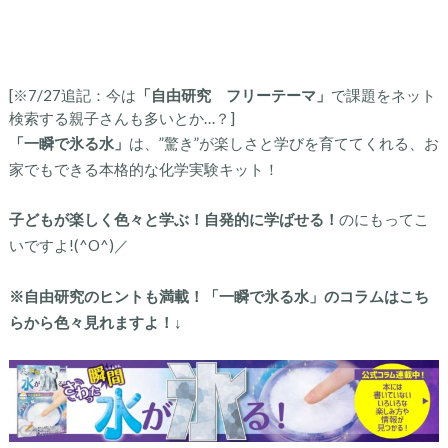
[※7/27追記：今は
「自由研究 フリーテーマ」
で課題をネット
検索する親子さんも多いとか…？]
「一瞬で氷る水」
は、”驚き”が楽しさと学びを育ててくれる、お
家でもできる本格的な化学実験キット！
子どもが楽しく色々と学ぶ！自発的に学ばせる！
のにもってこ
いですよ!(^O^)／
※自由研究のヒントも満載！「一瞬で氷る水」のコラムはこち
らから色々見れますよ！↓