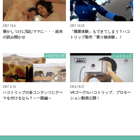
2017.10.6
2017.10.24
寝かしつけに悩むママに・・・絵本
「職業体験」もできてしまう？ハコ
の読み聞かせ
トリップ新作「乗り物体験」！
ハコトリップ
ハコトリップ
2017.6.16
2016.10.27
ハコトリップの各コンテンツにテー
VRゴーグルハコトリップ、プロモー
マを付けるなら？～一眼編～
ション動画公開！