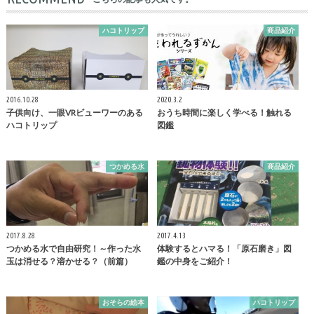
ハコトリップ
商品紹介
2016.10.28
2020.3.2
子供向け、一眼VRビューワーのある
おうち時間に楽しく学べる！触れる
ハコトリップ
図鑑
つかめる水
商品紹介
2017.8.28
2017.4.13
つかめる水で自由研究！～作った水
体験するとハマる！「原石磨き」図
玉は消せる？溶かせる？（前篇）
鑑の中身をご紹介！
おそらの絵本
ハコトリップ