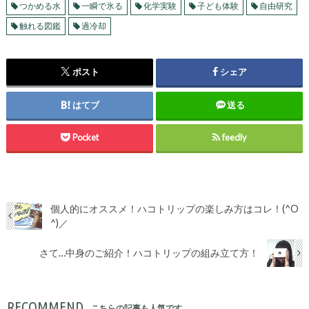
つかめる水
一瞬で氷る
化学実験
子ども体験
自由研究
触れる図鑑
過冷却
ポスト
シェア
はてブ
送る
Pocket
feedly
個人的にオススメ！ハコトリップの楽しみ方はコレ！(^O
^)／
さて…中身のご紹介！ハコトリップの組み立て方！
RECOMMEND
こちらの記事も人気です。