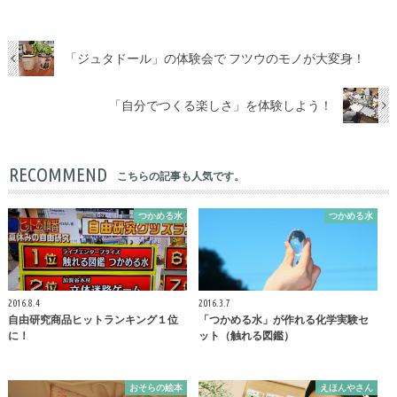
「ジュタドール」の体験会で フツウのモノが大変身！
「自分でつくる楽しさ」を体験しよう！
RECOMMEND
こちらの記事も人気です。
つかめる水
つかめる水
2016.8.4
2016.3.7
自由研究商品ヒットランキング１位
「つかめる水」が作れる化学実験セ
に！
ット（触れる図鑑）
おそらの絵本
えほんやさん