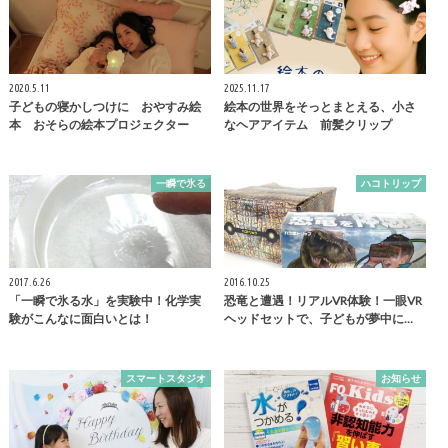
2020.5.11
2025.11.17
子どもの寝かしつけに おやすみ絵
絵本の世界をそっとまとえる、小さ
本 おそらの絵本プロジェクター
なヘアアイテム 前髪クリップ
一瞬で氷る
ハコトリップ
2017.6.26
2016.10.25
「一瞬で氷る水」を実験中！化学実
恐竜と遭遇！リアルVR体験！一眼VR
験がこんなに面白いとは！
ヘッドセットで、子どもが夢中に…
スマートスタジオ
お知らせ