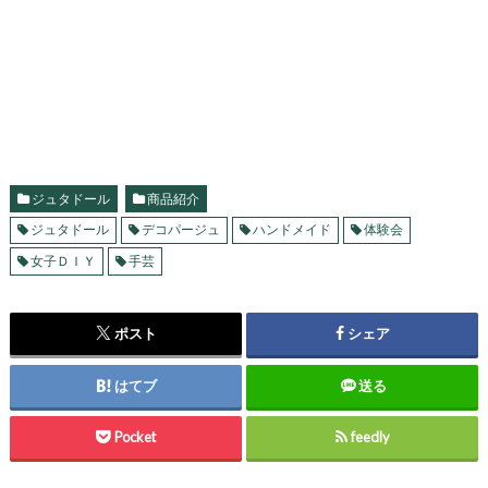
ジュタドール
商品紹介
ジュタドール
デコパージュ
ハンドメイド
体験会
女子ＤＩＹ
手芸
ポスト
シェア
はてブ
送る
Pocket
feedly