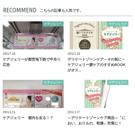
RECOMMEND
こちらの記事も人気です。
ケアジェリー
ケアジェリー
2016.7.20
2016.5.20
ケアジェリーが都営地下鉄で中吊り
デリケートゾーンケア～その前に～
広告
ケアジェリー膣ケアのすすめBOOK
がオス…
ケアジェリー
ケアジェリー
2016.6.16
2016.5.17
ケアジェリー 都内を走る！？
～デリケートゾーンケア商品～「に
おい、おりもの、乾燥」対策に！